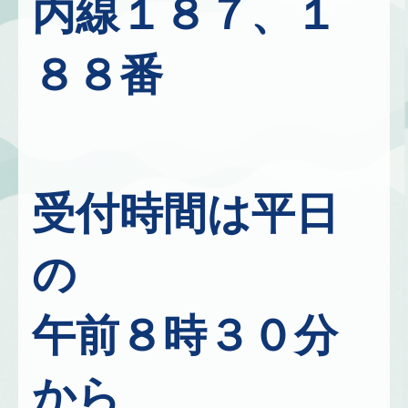
内線１８７、１
８８番
受付時間は平日
の
午前８時３０分
から