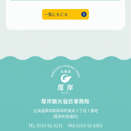
一覧にもどる
厚岸観光協会事務局
北海道厚岸郡厚岸町真栄３丁目１番地
(厚岸町役場内)
TEL.0153-52-3131
FAX.0153-52-6301