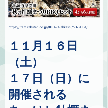
https://item.rakuten.co.jp/f016624-akkeshi/58631134/
１１月１６日
（土）
１７日（日
）に
開催される