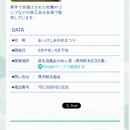
厚岸で水揚げされた牡蠣やコ
ンブなどの加工品を会場で販
売しています。
DATA
■名 称
あっけしあやめまつり
■開催日
6月中旬～6月下旬
■開催場所
原生花園あやめヶ原
（厚岸町末広321番）
Googleマップで確認する
■問い合せ
厚岸観光協会
■電話番号
TEL.0153-52-3131