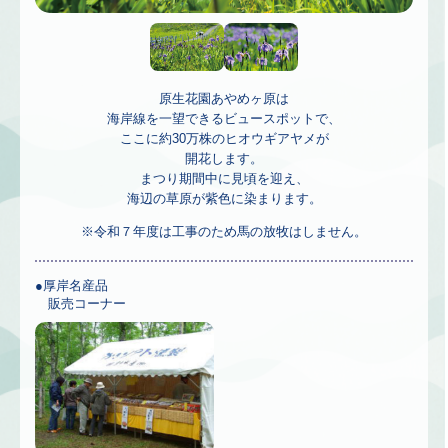
原生花園あやめヶ原は
海岸線を一望できるビュースポットで、
ここに約30万株のヒオウギアヤメが
開花します。
まつり期間中に見頃を迎え、
海辺の草原が紫色に染まります。
※令和７年度は工事のため馬の放牧はしません。
●厚岸名産品
販売コーナー