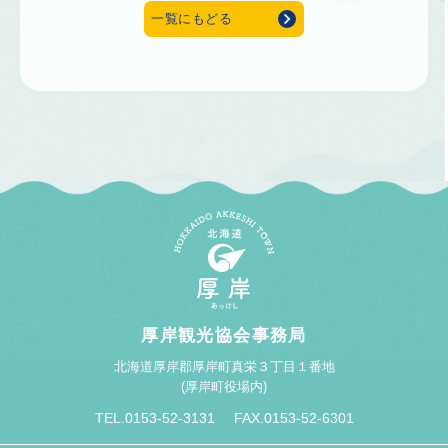
一覧にもどる
厚岸観光協会事務局
北海道厚岸郡厚岸町真栄３丁目１番地
(厚岸町役場内)
TEL.0153-52-3131
FAX.0153-52-6301